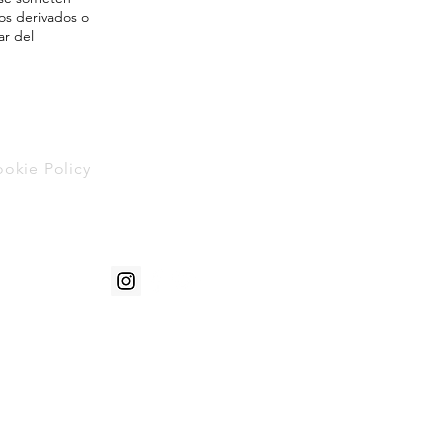
os derivados o
ar del
okie Policy
01278