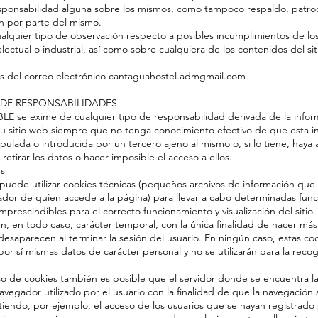
sponsabilidad alguna sobre los mismos, como tampoco respaldo, patroc
 por parte del mismo.
cualquier tipo de observación respecto a posibles incumplimientos de l
lectual o industrial, así como sobre cualquiera de los contenidos del si
és del correo electrónico cantaguahostel.admgmail.com
 DE RESPONSABILIDADES
E se exime de cualquier tipo de responsabilidad derivada de la infor
u sitio web siempre que no tenga conocimiento efectivo de que esta i
pulada o introducida por un tercero ajeno al mismo o, si lo tiene, haya
 retirar los datos o hacer imposible el acceso a ellos.
s
 puede utilizar cookies técnicas (pequeños archivos de información que 
ador de quien accede a la página) para llevar a cabo determinadas fun
mprescindibles para el correcto funcionamiento y visualización del sitio.
en, en todo caso, carácter temporal, con la única finalidad de hacer más 
desaparecen al terminar la sesión del usuario. En ningún caso, estas co
or sí mismas datos de carácter personal y no se utilizarán para la recog
so de cookies también es posible que el servidor donde se encuentra l
avegador utilizado por el usuario con la finalidad de que la navegación
itiendo, por ejemplo, el acceso de los usuarios que se hayan registrad