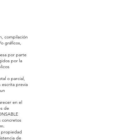
ón, compilación
o gráficos,
resa por parte
idos por la
licos
al o parcial,
 escrita previa
 un
recer en el
es de
SPONSABLE
s concretos
om.
e propiedad
xistencia de