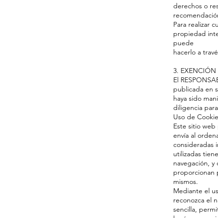
derechos o re
recomendación
Para realizar 
propiedad inte
puede
hacerlo a trav
3. EXENCIÓN
El RESPONSABL
publicada en s
haya sido mani
diligencia para
Uso de Cookie
Este sitio web
envía al orden
consideradas i
utilizadas tien
navegación, y 
proporcionan p
mismos.
Mediante el u
reconozca el n
sencilla, perm