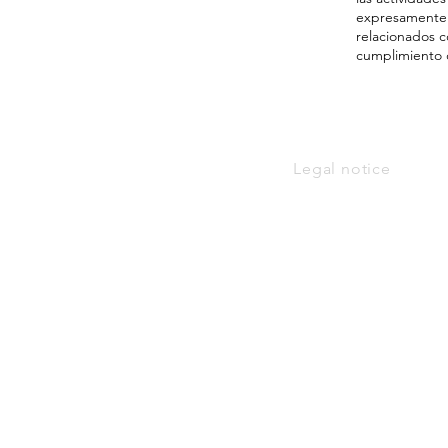
expresamente l
relacionados c
cumplimiento d
Legal notice
Cantagua
HOSTEL