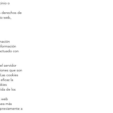
inio o
os derechos de
tio web,
mación
nformación
 actuado con
el servidor
ciones que son
 Las cookies
eficaz la
okies
ida de los
a web
 sea más
o previamente a