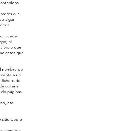
contenidos
rceros o la
web algún
 forma
io, puede
rgo, el
ción, o que
emejantes que
 el nombre de
amente a un
 fichero de
 de obtener
 de páginas,
so, etc.
e sitio web o
e se someten