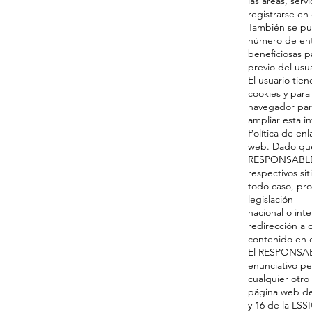
las áreas, ser
registrarse en 
También se pue
número de entr
beneficiosas pa
previo del usua
El usuario tie
cookies y para
navegador par
ampliar esta i
Política de enl
web. Dado que
RESPONSABLE n
respectivos si
todo caso, pro
legislación
nacional o int
redirección a 
contenido en 
El RESPONSABL
enunciativo pe
cualquier otro
página web de
y 16 de la LSS