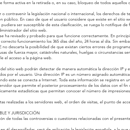
 forma activa en la retirada o, en su caso, bloqueo de todos aquellos 
o contravenir la legislación nacional o internacional, los derechos de te
en público. En caso de que el usuario considere que existe en el sitio 
pudiera ser susceptible de esta clasificación, se ruega lo notifique de
dministrador del sitio web.
 se ha revisado y probado para que funcione correctamente. En princip
l correcto funcionamiento los 365 días del año, 24 horas al día. Sin emba
o descarta la posibilidad de que existan ciertos errores de programa
sas de fuerza mayor, catástrofes naturales, huelgas o circunstancias s
e el acceso a la página web.
 del sitio web podrán detectar de manera automática la dirección IP y
ados por el usuario. Una dirección IP es un número asignado automátic
do este se conecta a Internet. Toda esta información se registra en un
servidor que permite el posterior procesamiento de los datos con el fin
icamente estadísticas que permitan conocer el número de impresiones
tas realizadas a los servidores web, el orden de visitas, el punto de acce
ABLE Y JURISDICCIÓN
ción de todas las controversias o cuestiones relacionadas con el present
 en él desarrolladas, será de aplicación la legislación española, a la qu