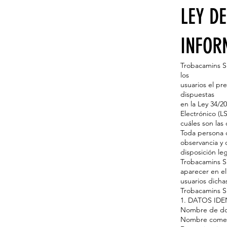
LEY DE
INFOR
Trobacamins S
los
usuarios el p
dispuestas
en la Ley 34/2
Electrónico (L
cuáles son las
Toda persona 
observancia y 
disposición le
Trobacamins S.
aparecer en el
usuarios dicha
Trobacamins S
1. DATOS IDE
Nombre de do
Nombre comerc