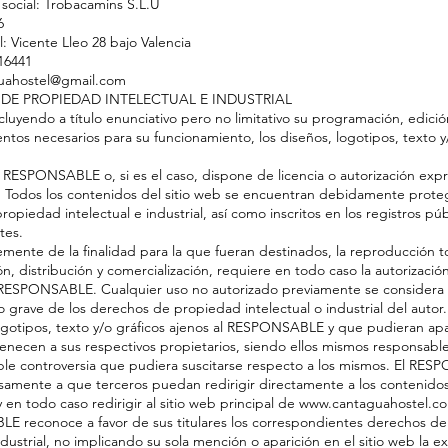
social: Trobacamins S.L.U
6
l: Vicente Lleo 28 bajo Valencia
16441
guahostel@gmail.com
 DE PROPIEDAD INTELECTUAL E INDUSTRIAL
incluyendo a título enunciativo pero no limitativo su programación, edici
tos necesarios para su funcionamiento, los diseños, logotipos, texto y/
RESPONSABLE o, si es el caso, dispone de licencia o autorización exp
. Todos los contenidos del sitio web se encuentran debidamente proteg
opiedad intelectual e industrial, así como inscritos en los registros púb
tes.
ente de la finalidad para la que fueran destinados, la reproducción tot
n, distribución y comercialización, requiere en todo caso la autorización
 RESPONSABLE. Cualquier uso no autorizado previamente se considera
 grave de los derechos de propiedad intelectual o industrial del autor.
ogotipos, texto y/o gráficos ajenos al RESPONSABLE y que pudieran apa
tenecen a sus respectivos propietarios, siendo ellos mismos responsabl
ble controversia que pudiera suscitarse respecto a los mismos. El RE
samente a que terceros puedan redirigir directamente a los contenido
 y en todo caso redirigir al sitio web principal de www.cantaguahostel.c
E reconoce a favor de sus titulares los correspondientes derechos d
ndustrial, no implicando su sola mención o aparición en el sitio web la e