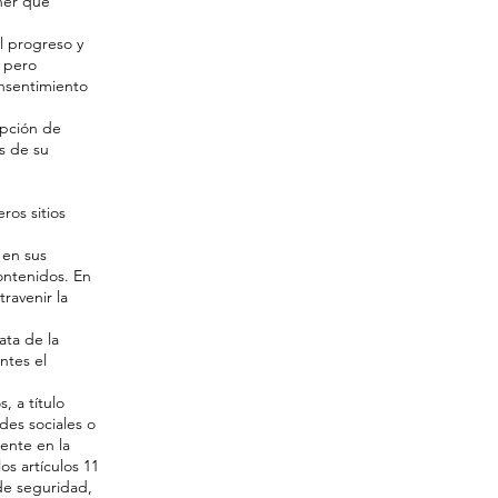
ener que
l progreso y
, pero
onsentimiento
epción de
es de su
ros sitios
 en sus
ontenidos. En
ravenir la
ata de la
ntes el
 a título
des sociales o
ente en la
s artículos 11
 de seguridad,