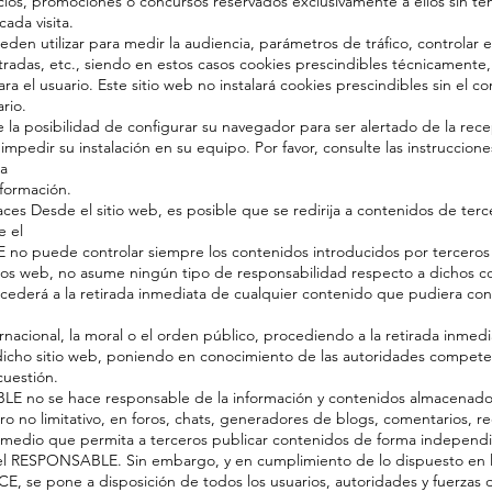
vicios, promociones o concursos reservados exclusivamente a ellos sin t
cada visita.
den utilizar para medir la audiencia, parámetros de tráfico, controlar e
adas, etc., siendo en estos casos cookies prescindibles técnicamente
ra el usuario. Este sitio web no instalará cookies prescindibles sin el c
rio.
ne la posibilidad de configurar su navegador para ser alertado de la rec
 impedir su instalación en su equipo. Por favor, consulte las instruccion
a
nformación.
aces Desde el sitio web, es posible que se redirija a contenidos de terce
 el
o puede controlar siempre los contenidos introducidos por terceros
tios web, no asume ningún tipo de responsabilidad respecto a dichos c
cederá a la retirada inmediata de cualquier contenido que pudiera cont
ernacional, la moral o el orden público, procediendo a la retirada inmedi
dicho sitio web, poniendo en conocimiento de las autoridades compete
cuestión.
E no se hace responsable de la información y contenidos almacenados,
ro no limitativo, en foros, chats, generadores de blogs, comentarios, re
 medio que permita a terceros publicar contenidos de forma independi
l RESPONSABLE. Sin embargo, y en cumplimiento de lo dispuesto en lo
ICE, se pone a disposición de todos los usuarios, autoridades y fuerzas