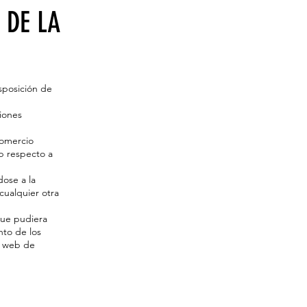
 DE LA
sposición de
iones
Comercio
eb respecto a
ose a la
cualquier otra
que pudiera
nto de los
io web de