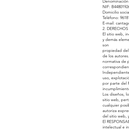
Denominación 
NIF: B4480192
Domicilio socia
Teléfono: 9618
E-mail: canta
2. DERECHOS
El sitio web, 
y demás elemen
son
propiedad del 
de los autores
normativa de pr
correspondien
Independientem
uso, explotació
por parte del
incumplimiento
Los diseños, l
sitio web, per
cualquier posi
autoriza expre
del sitio web,
El RESPONSABL
intelectual e i