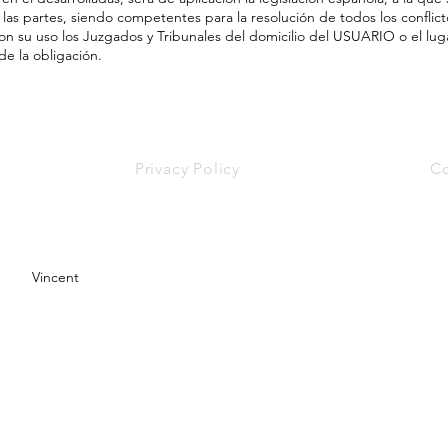
as partes, siendo competentes para la resolución de todos los conflict
on su uso los Juzgados y Tribunales del domicilio del USUARIO o el lug
e la obligación.
Privacy Policy
Co
Vincent
Whatsapp:+34 6505
Vicente Lleo 28, Valencia, 46006,
Tel:
+34 961816441
Spain
cantaguahostel@gmail.com