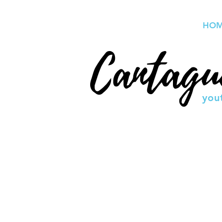
HO
you