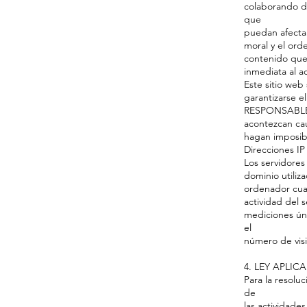
colaborando de
que
puedan afectar 
moral y el ord
contenido que 
inmediata al a
Este sitio web
garantizarse e
RESPONSABLE n
acontezcan cau
hagan imposibl
Direcciones IP
Los servidores
dominio utiliz
ordenador cuan
actividad del 
mediciones ún
el
número de visi
4. LEY APLIC
Para la resolu
de
las actividades