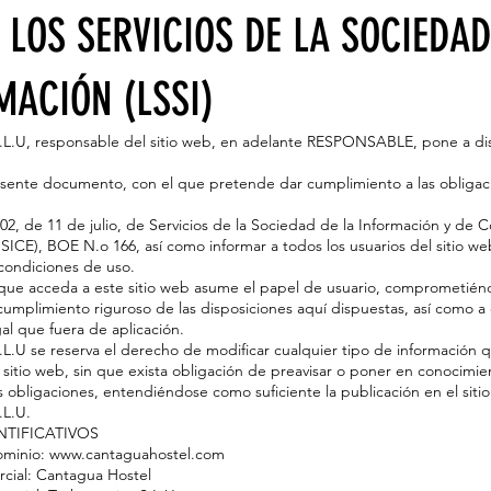
Always looking for inspiration
 LOS SERVICIOS DE LA SOCIEDAD
MACIÓN (LSSI)
.L.U, responsable del sitio web, en adelante RESPONSABLE, pone a di
resente documento, con el que pretende dar cumplimiento a las obligac
002, de 11 de julio, de Servicios de la Sociedad de la Información y de 
SSICE), BOE N.o 166, así como informar a todos los usuarios del sitio w
 condiciones de uso.
que acceda a este sitio web asume el papel de usuario, comprometiénd
cumplimiento riguroso de las disposiciones aquí dispuestas, así como a 
gal que fuera de aplicación.
L.U se reserva el derecho de modificar cualquier tipo de información 
 sitio web, sin que exista obligación de preavisar o poner en conocimie
s obligaciones, entendiéndose como suficiente la publicación en el sit
.L.U.
NTIFICATIVOS
minio: www.cantaguahostel.com
ial: Cantagua Hostel