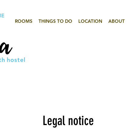
ME
ROOMS
THINGS TO DO
LOCATION
ABOUT
th
hostel
Legal notice